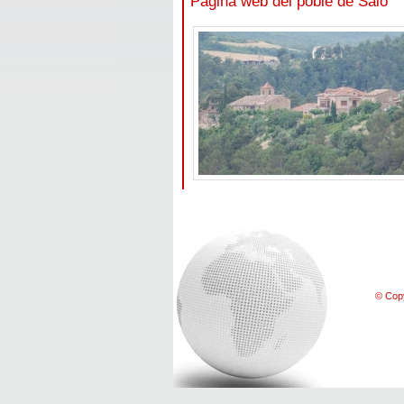
Pàgina web del poble de Salo
© Copy