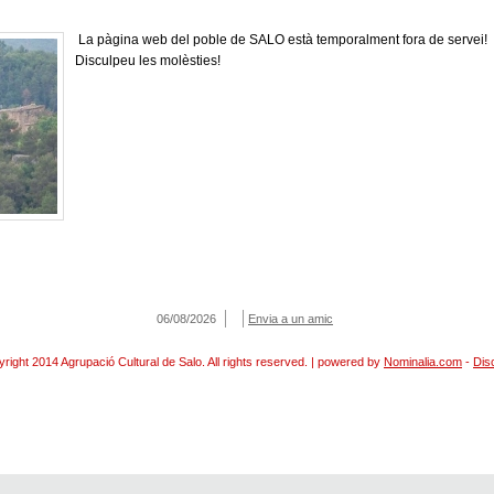
La pàgina web del poble de SALO està temporalment fora de servei!
Disculpeu les molèsties!
06/08/2026
Envia a un amic
right 2014 Agrupació Cultural de Salo. All rights reserved. | powered by
Nominalia.com
-
Dis