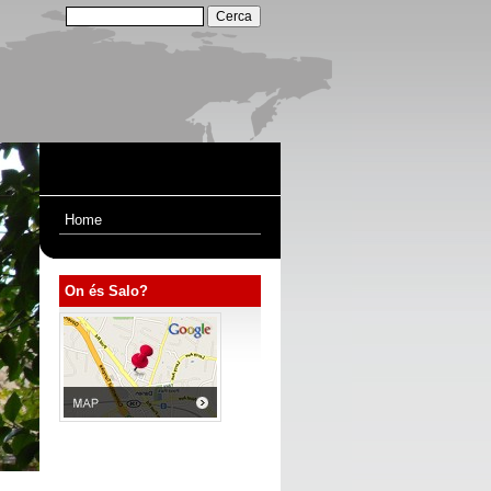
Home
On és Salo?